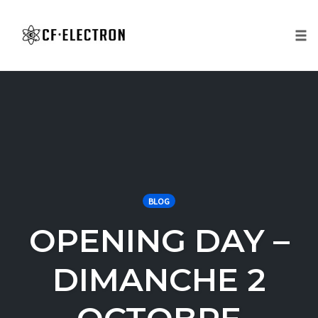
Tog
nav
Skip
to
content
BLOG
OPENING DAY –
DIMANCHE 2