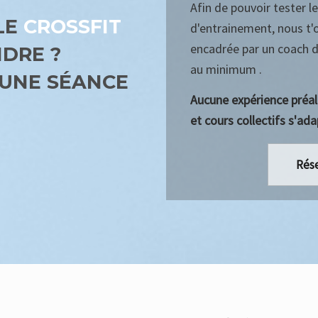
Afin de pouvoir tester 
LE
CROSSFIT
d'entrainement, nous t'
encadrée par un coach di
NDRE ?
au minimum .
UNE SÉANCE
Aucune expérience préa
et cours collectifs s'ada
Rése