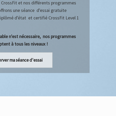
le CrossFit et nos différents programmes
offrons une séance d'essai gratuite
plômé d'état et certifié CrossFit Level 1
lable n'est nécessaire, nos programmes
ptent à tous les niveaux !
rver ma séance d'essai