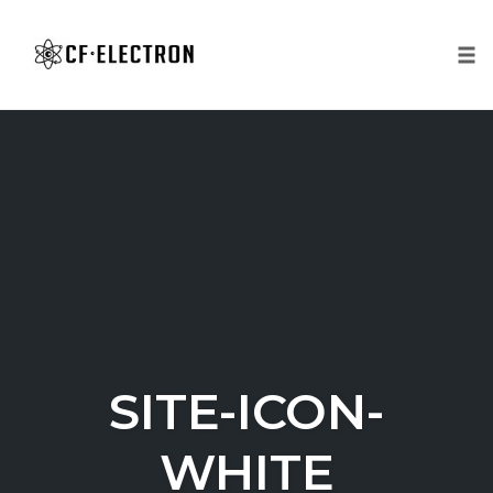
Tog
nav
Skip
to
content
SITE-ICON-
WHITE