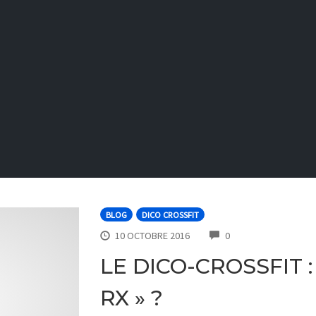
BLOG
DICO CROSSFIT
COMMENTS
10 OCTOBRE 2016
0
LE DICO-CROSSFIT 
RX » ?