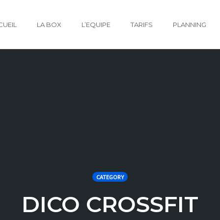
CUEIL
LA BOX
L’EQUIPE
TARIFS
PLANNING
CATEGORY
DICO CROSSFIT